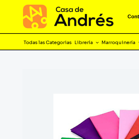
Ir
al
Cont
contenido
Todas las Categorias
Librería
Marroquinería