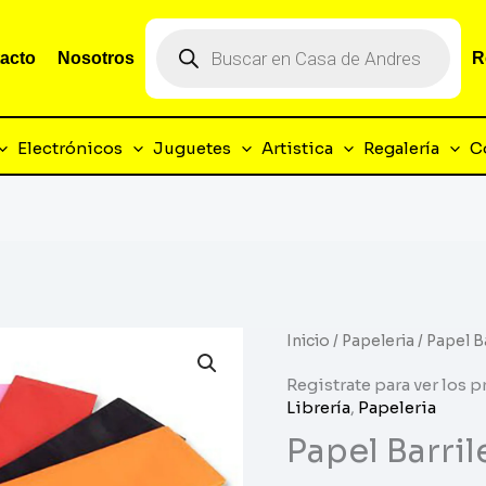
Búsqueda
de
acto
Nosotros
R
productos
Electrónicos
Juguetes
Artistica
Regalería
C
Inicio
/
Papeleria
/ Papel B
Registrate para ver los p
Librería
,
Papeleria
Papel Barril