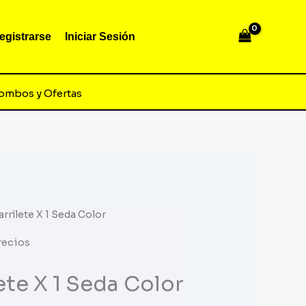
egistrarse
Iniciar Sesión
ombos y Ofertas
arrilete X 1 Seda Color
recios
ete X 1 Seda Color