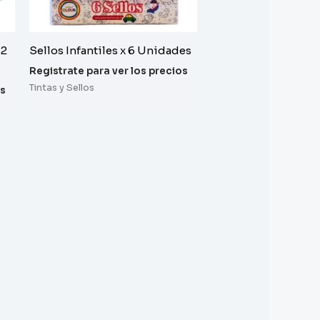
N2
Sellos Infantiles x 6 Unidades
Registrate para ver los precios
Tintas y Sellos
os