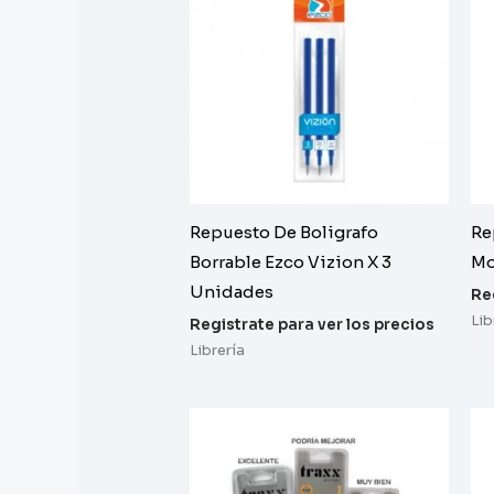
Repuesto De Boligrafo
Re
Borrable Ezco Vizion X 3
Mo
Unidades
Re
Lib
Registrate para ver los precios
Librería