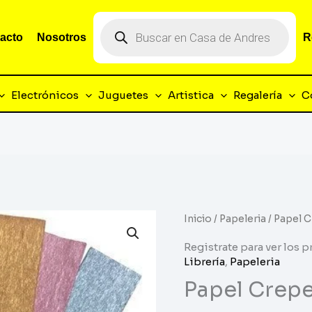
Búsqueda
de
acto
Nosotros
R
productos
Electrónicos
Juguetes
Artistica
Regalería
C
Inicio
/
Papeleria
/ Papel 
Registrate para ver los p
Librería
,
Papeleria
Papel Crepe