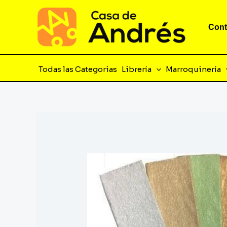
Ir
al
Cont
contenido
Todas las Categorias
Librería
Marroquinería