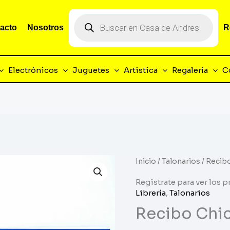
Búsqueda
de
acto
Nosotros
R
productos
Electrónicos
Juguetes
Artistica
Regalería
C
Inicio
/
Talonarios
/ Recib
Registrate para ver los p
Librería
,
Talonarios
Recibo Chic