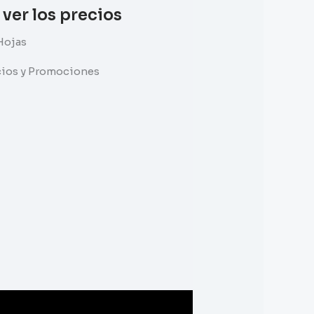
 ver los precios
Hojas
ecios y Promociones