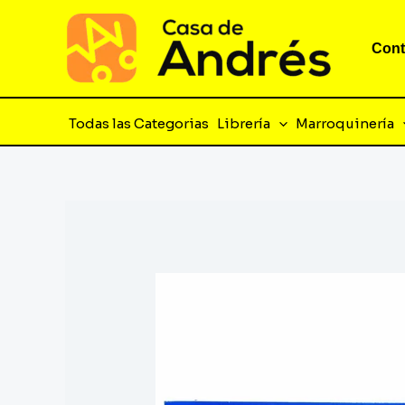
Ir
al
Cont
contenido
Todas las Categorias
Librería
Marroquinería