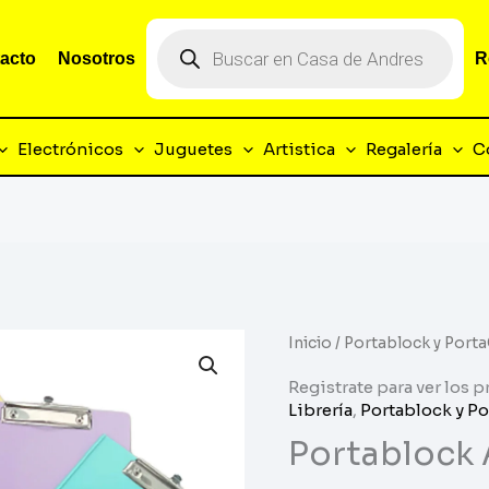
Búsqueda
de
acto
Nosotros
R
productos
Electrónicos
Juguetes
Artistica
Regalería
C
Inicio
/
Portablock y Porta
Registrate para ver los p
Librería
,
Portablock y Po
Portablock 