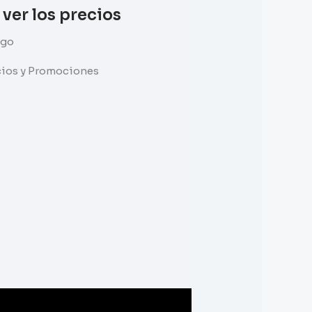
 ver los precios
ggo
ecios y Promociones