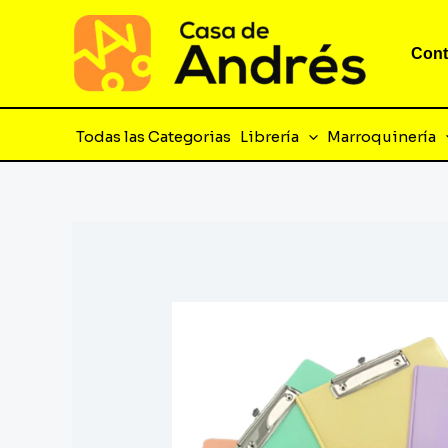
Ir
al
Cont
contenido
Todas las Categorias
Librería
Marroquinería