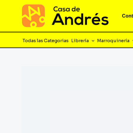
Ir
al
Cont
contenido
Todas las Categorias
Librería
Marroquinería