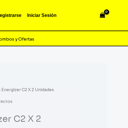
egistrarse
Iniciar Sesión
ombos y Ofertas
s Energizer C2 X 2 Unidades
recios
zer C2 X 2