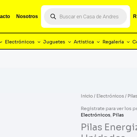
Búsqueda
de
acto
Nosotros
R
productos
Electrónicos
Juguetes
Artistica
Regalería
C
Inicio
/
Electrónicos
/ Pila
Registrate para ver los p
Electrónicos
,
Pilas
Pilas Energi