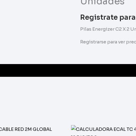
Unidades
Registrate para
Pilas Energizer C2 X 2 
Registrarse para ver pr