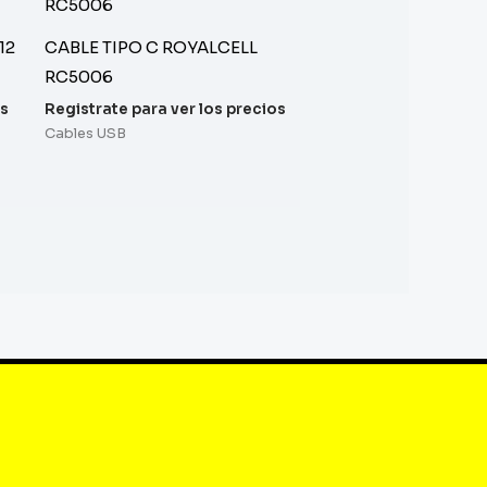
12
CABLE TIPO C ROYALCELL
RC5006
os
Registrate para ver los precios
Cables USB