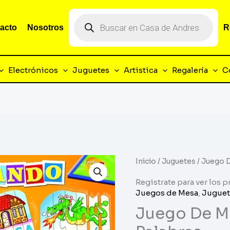
Búsqueda
de
acto
Nosotros
R
productos
Electrónicos
Juguetes
Artistica
Regalería
C
Inicio
/
Juguetes
/ Juego 
Registrate para ver los p
Juegos de Mesa
,
Juguet
Juego De M