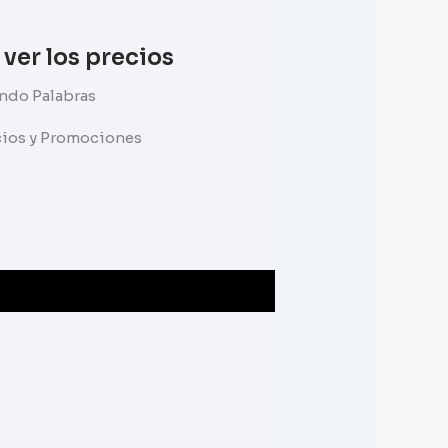
 ver los precios
ndo Palabras
ecios y Promociones