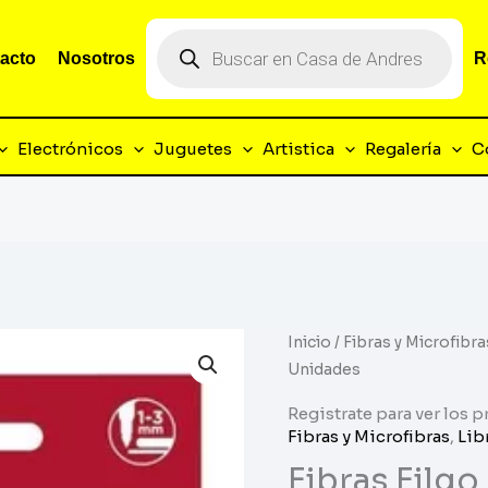
Búsqueda
de
acto
Nosotros
R
productos
Electrónicos
Juguetes
Artistica
Regalería
C
Inicio
/
Fibras y Microfibra
Unidades
Registrate para ver los p
Fibras y Microfibras
,
Lib
Fibras Filg