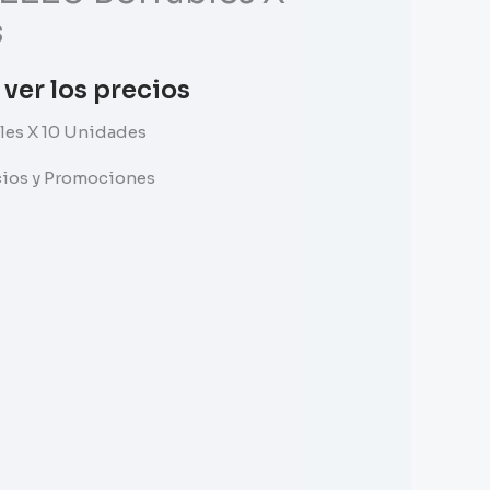
s
 ver los precios
bles X 10 Unidades
ecios y Promociones