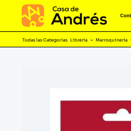
Ir
al
Cont
contenido
Todas las Categorias
Librería
Marroquinería