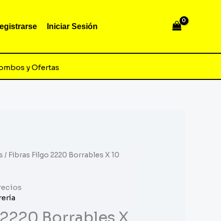
egistrarse
Iniciar Sesión
ombos y Ofertas
s
/ Fibras Filgo 2220 Borrables X 10
recios
rería
o 2220 Borrables X