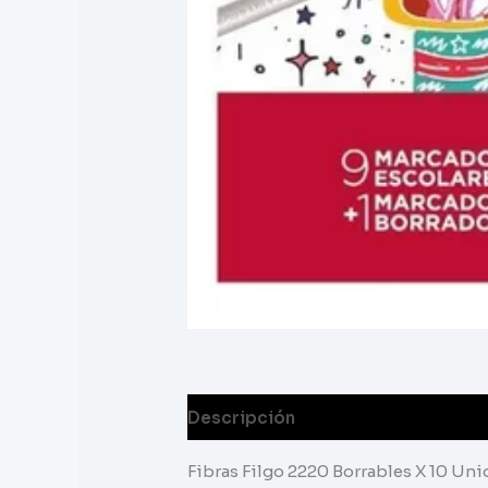
Descripción
Fibras Filgo 2220 Borrables X 10 Un