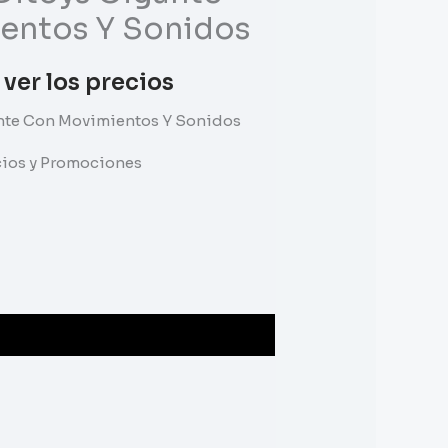
entos Y Sonidos
 ver los precios
nte Con Movimientos Y Sonidos
ecios y Promociones