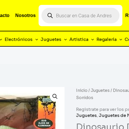
Búsqueda
de
acto
Nosotros
R
productos
Electrónicos
Juguetes
Artistica
Regalería
C
Inicio
/
Juguetes
/ Dinosa
Sonidos
Registrate para ver los p
Juguetes
,
Juguetes de 
Dinosaurio 