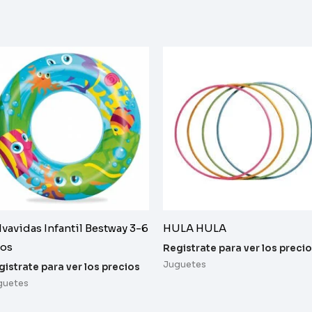
lvavidas Infantil Bestway 3-6
HULA HULA
os
Registrate para ver los preci
Juguetes
gistrate para ver los precios
guetes