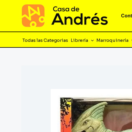
Ir
al
Cont
contenido
Todas las Categorias
Librería
Marroquinería