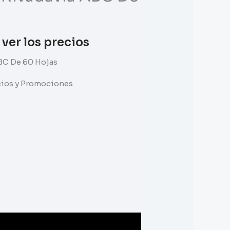
 ver los precios
BC De 60 Hojas
ecios y Promociones