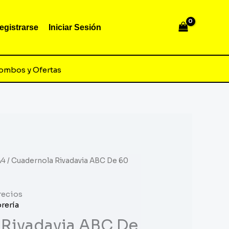
egistrarse
Iniciar Sesión
ombos y Ofertas
A4
/ Cuadernola Rivadavia ABC De 60
recios
brería
 Rivadavia ABC De