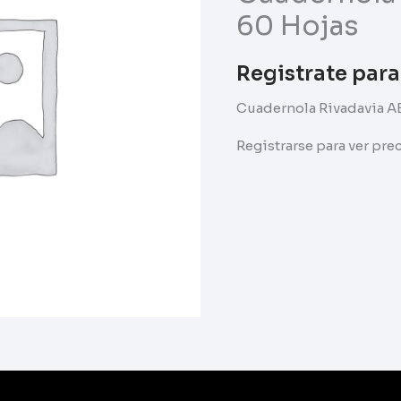
60 Hojas
Registrate para
Cuadernola Rivadavia A
Registrarse para ver pr