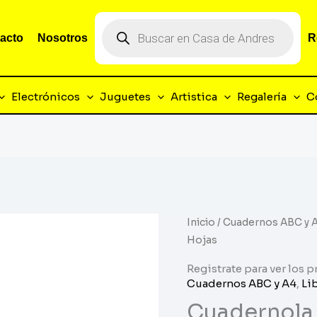
Búsqueda
de
acto
Nosotros
R
productos
Electrónicos
Juguetes
Artistica
Regalería
C
Inicio
/
Cuadernos ABC y 
Hojas
Registrate para ver los p
Cuadernos ABC y A4
,
Li
Cuadernola