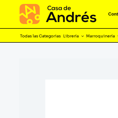
Ir
al
Cont
contenido
Todas las Categorias
Librería
Marroquinería