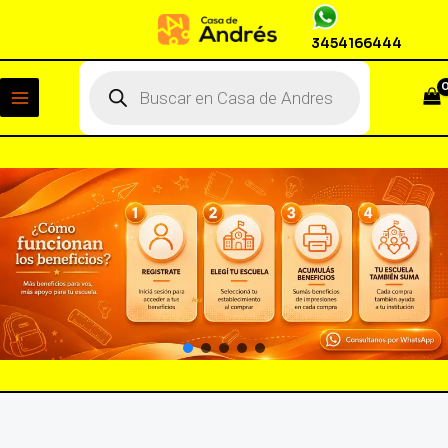
Ir
al
3454166444
contenido
Búsqueda
de
productos
Aquí