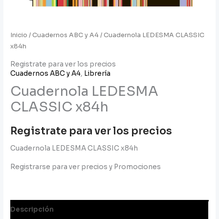
Inicio
/
Cuadernos ABC y A4
/ Cuadernola LEDESMA CLASSIC
x84h
Registrate para ver los precios
Cuadernos ABC y A4
,
Librería
Cuadernola LEDESMA
CLASSIC x84h
Registrate para ver los precios
Cuadernola LEDESMA CLASSIC x84h
Registrarse para ver precios y Promociones
Descripción