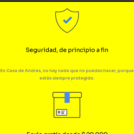
Seguridad, de principio a fin
En Casa de Andres, no hay nada que no puedas hacer, porque
estás siempre protegido.