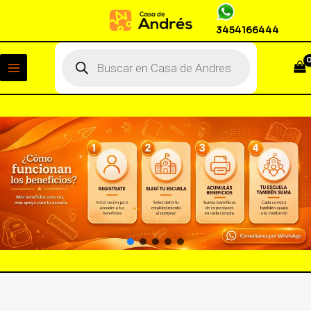
Ir
al
3454166444
contenido
Búsqueda
de
productos
Aquí