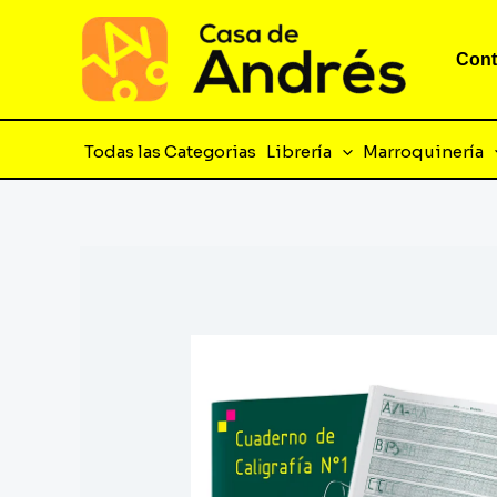
Ir
al
Cont
contenido
Todas las Categorias
Librería
Marroquinería