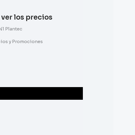
 ver los precios
N1 Plantec
ecios y Promociones