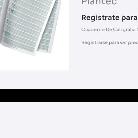
Plantec
Registrate para
Cuaderno De Caligrafia 
Registrarse para ver pr