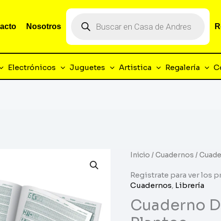
Búsqueda
de
acto
Nosotros
R
productos
Electrónicos
Juguetes
Artistica
Regalería
C
Inicio
/
Cuadernos
/ Cuade
Registrate para ver los p
Cuadernos
,
Librería
Cuaderno De