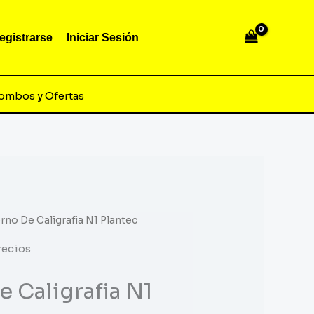
egistrarse
Iniciar Sesión
ombos y Ofertas
rno De Caligrafia N1 Plantec
recios
 Caligrafia N1