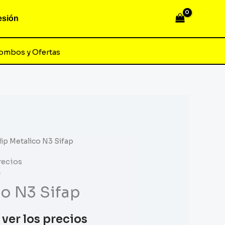
Sesión
ombos y Ofertas
lip Metalico N3 Sifap
recios
a
co N3 Sifap
 ver los precios