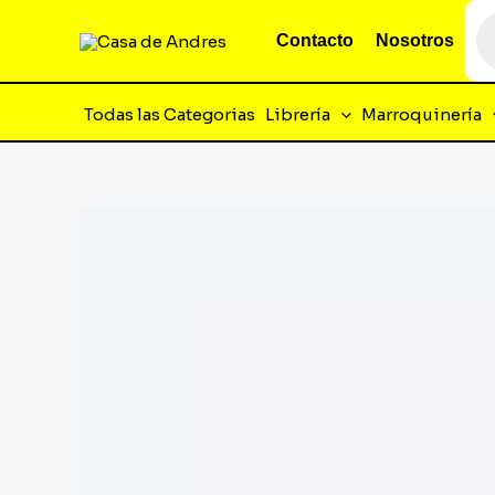
Ir
Bú
de
Contacto
Nosotros
al
pr
contenido
Todas las Categorias
Librería
Marroquinería