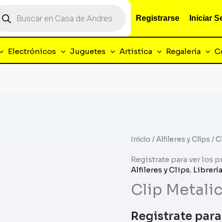
squeda
Registrarse
Iniciar 
oductos
Electrónicos
Juguetes
Artistica
Regalería
C
Inicio
/
Alfileres y Clips
/ C
Registrate para ver los p
Alfileres y Clips
,
Librerí
Clip Metali
Registrate para