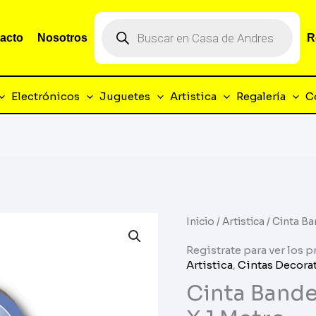
Búsqueda
de
acto
Nosotros
R
productos
Electrónicos
Juguetes
Artistica
Regalería
C
Inicio
/
Artistica
/ Cinta Ba
Registrate para ver los p
Artistica
,
Cintas Decora
Cinta Bande