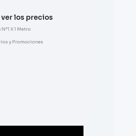
 ver los precios
 Nº1 X 1 Metro
ecios y Promociones