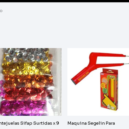
ro
ntejuelas Sifap Surtidas x 9
Maquina Segelin Para