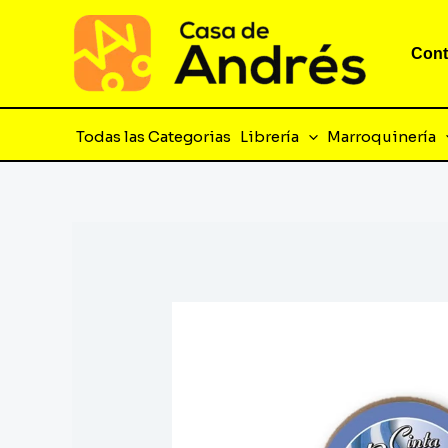
Ir
al
Cont
contenido
Todas las Categorias
Librería
Marroquinería