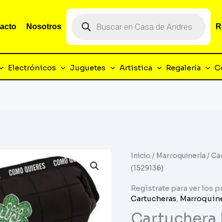
Búsqueda
de
acto
Nosotros
R
productos
Electrónicos
Juguetes
Artistica
Regalería
C
Inicio
/
Marroquinería
/ Ca
(1529136)
Registrate para ver los p
Cartucheras
,
Marroquine
Cartuchera