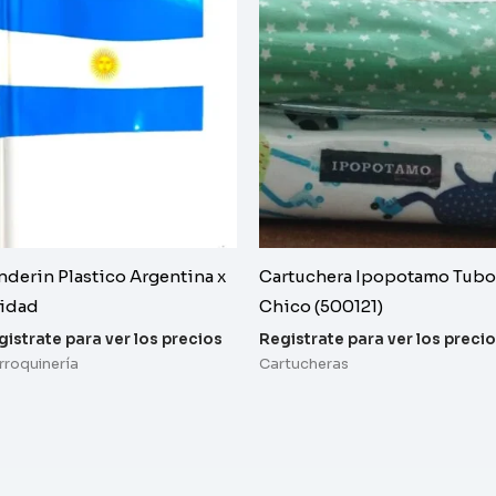
nderin Plastico Argentina x
Cartuchera Ipopotamo Tubo
idad
Chico (500121)
gistrate para ver los precios
Registrate para ver los preci
rroquinería
Cartucheras