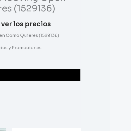
es (1529136)
 ver los precios
en Como Quieres (1529136)
ecios y Promociones