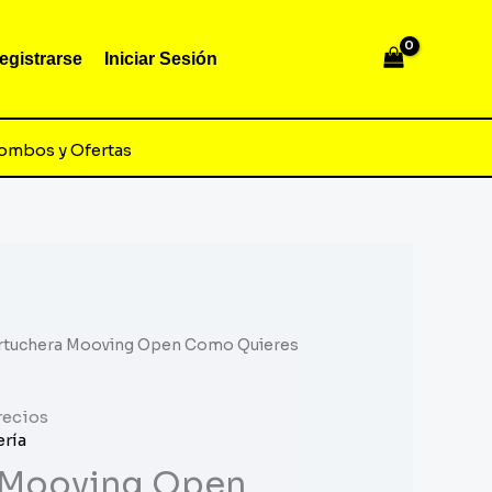
egistrarse
Iniciar Sesión
ombos y Ofertas
rtuchera Mooving Open Como Quieres
recios
ría
 Mooving Open