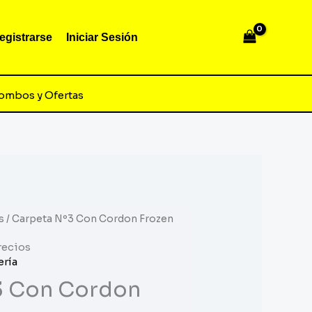
egistrarse
Iniciar Sesión
ombos y Ofertas
s
/ Carpeta Nº3 Con Cordon Frozen
recios
ería
3 Con Cordon