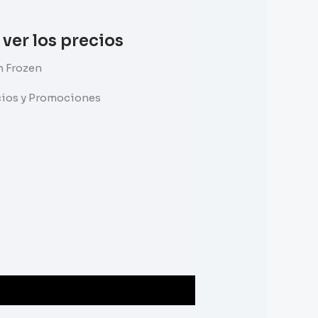
 ver los precios
n Frozen
ecios y Promociones