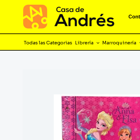
Ir
al
Cont
contenido
Todas las Categorias
Librería
Marroquinería