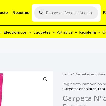
Búsqueda
de
acto
Nosotros
R
productos
Electrónicos
Juguetes
Artistica
Regalería
C
Inicio
/
Carpetas escolare
Registrate para ver los p
Carpetas escolares
,
Libr
Carpeta Nº