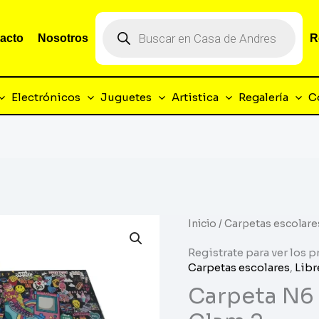
Búsqueda
de
acto
Nosotros
R
productos
Electrónicos
Juguetes
Artistica
Regalería
C
Inicio
/
Carpetas escolare
Registrate para ver los p
Carpetas escolares
,
Libr
Carpeta N6