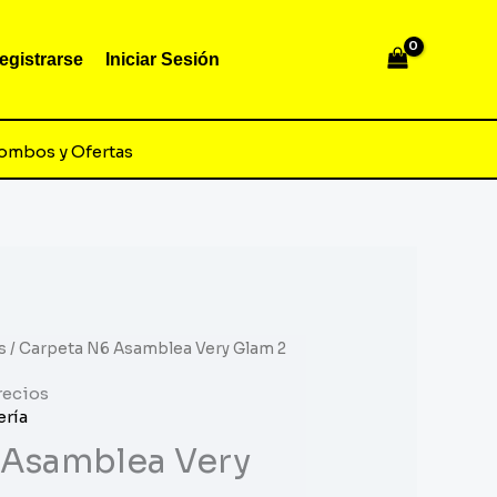
egistrarse
Iniciar Sesión
ombos y Ofertas
s
/ Carpeta N6 Asamblea Very Glam 2
recios
ería
 Asamblea Very