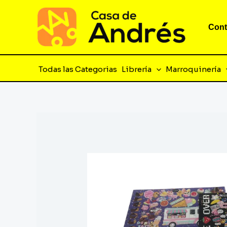
Ir
al
Cont
contenido
Todas las Categorias
Librería
Marroquinería