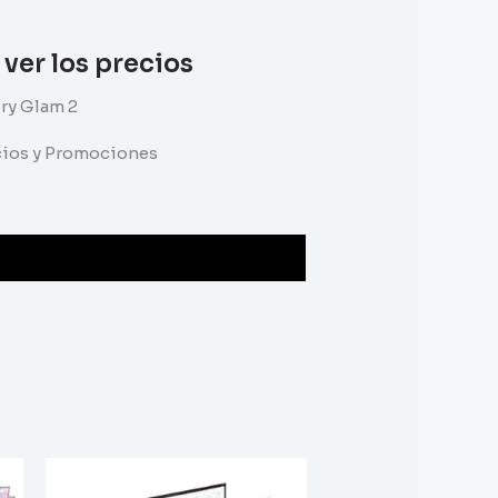
 ver los precios
ry Glam 2
ecios y Promociones