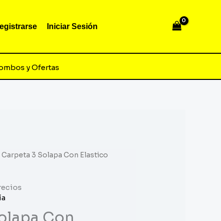
egistrarse
Iniciar Sesión
ombos y Ofertas
 Carpeta 3 Solapa Con Elastico
recios
ía
olapa Con