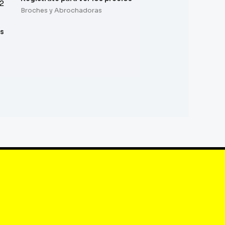
2
Broches y Abrochadoras
os