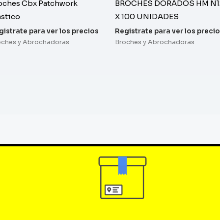
oches Cbx Patchwork
BROCHES DORADOS HM N1
astico
X 100 UNIDADES
gistrate para ver los precios
Registrate para ver los preci
oches y Abrochadoras
Broches y Abrochadoras