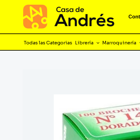
Ir
al
Cont
contenido
Todas las Categorias
Librería
Marroquinería