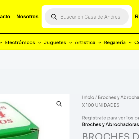
Búsqueda
de
acto
Nosotros
R
productos
Electrónicos
Juguetes
Artistica
Regalería
C
Inicio
/
Broches y Abroch
X 100 UNIDADES
Registrate para ver los p
Broches y Abrochadoras
BROCHES D