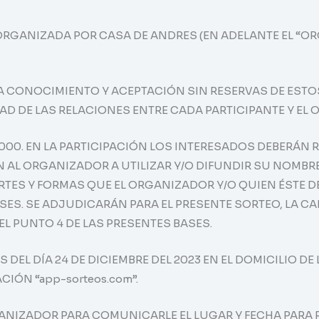
 ORGANIZADA POR CASA DE ANDRES (EN ADELANTE EL “O
ICA CONOCIMIENTO Y ACEPTACIÓN SIN RESERVAS DE EST
IDAD DE LAS RELACIONES ENTRE CADA PARTICIPANTE Y E
000. EN LA PARTICIPACIÓN LOS INTERESADOS DEBERÁN R
 AL ORGANIZADOR A UTILIZAR Y/O DIFUNDIR SU NOMBRE
RTES Y FORMAS QUE EL ORGANIZADOR Y/O QUIEN ÉSTE 
ES. SE ADJUDICARÁN PARA EL PRESENTE SORTEO, LA CAN
 EL PUNTO 4 DE LAS PRESENTES BASES.
AS DEL DÍA 24 DE DICIEMBRE DEL 2023 EN EL DOMICILIO 
CIÓN “app-sorteos.com”.
ANIZADOR PARA COMUNICARLE EL LUGAR Y FECHA PARA 