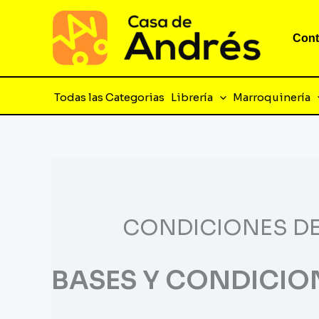
Ir
al
Cont
contenido
Todas las Categorias
Librería
Marroquinería
CONDICIONES D
BASES Y CONDICIO