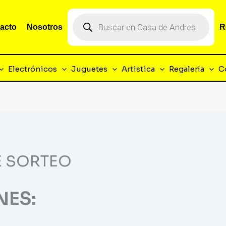
Búsqueda
de
acto
Nosotros
R
productos
Electrónicos
Juguetes
Artistica
Regalería
C
E SORTEO
NES: