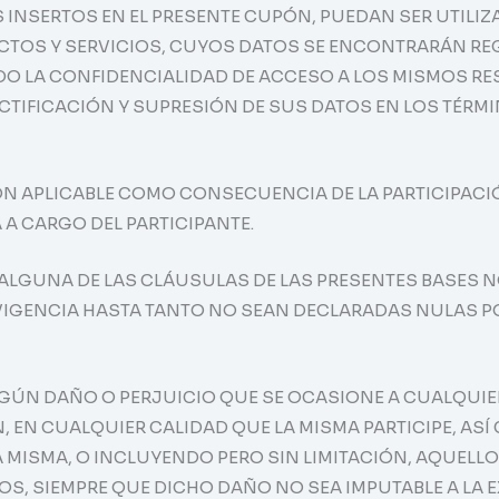
OS INSERTOS EN EL PRESENTE CUPÓN, PUEDAN SER UTILI
OS Y SERVICIOS, CUYOS DATOS SE ENCONTRARÁN REGI
O LA CONFIDENCIALIDAD DE ACCESO A LOS MISMOS RESP
IFICACIÓN Y SUPRESIÓN DE SUS DATOS EN LOS TÉRMINOS 
IÓN APLICABLE COMO CONSECUENCIA DE LA PARTICIPACI
 A CARGO DEL PARTICIPANTE.
E ALGUNA DE LAS CLÁUSULAS DE LAS PRESENTES BASES 
VIGENCIA HASTA TANTO NO SEAN DECLARADAS NULAS PO
GÚN DAÑO O PERJUICIO QUE SE OCASIONE A CUALQUIE
N, EN CUALQUIER CALIDAD QUE LA MISMA PARTICIPE, A
 MISMA, O INCLUYENDO PERO SIN LIMITACIÓN, AQUELL
S, SIEMPRE QUE DICHO DAÑO NO SEA IMPUTABLE A LA 