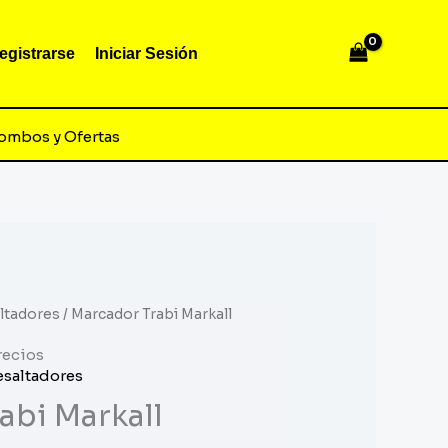
egistrarse
Iniciar Sesión
ombos y Ofertas
ltadores
/ Marcador Trabi Markall
recios
esaltadores
abi Markall