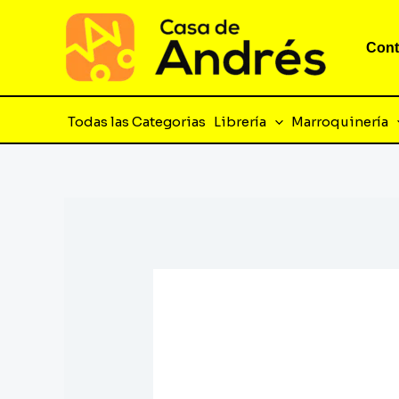
Ir
al
Cont
contenido
Todas las Categorias
Librería
Marroquinería