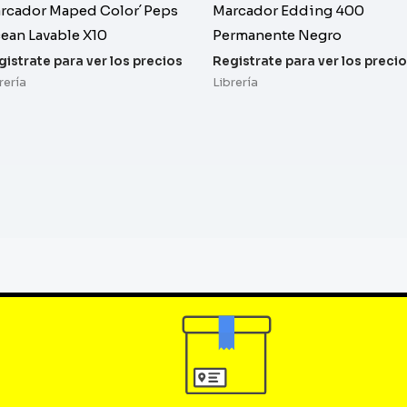
rcador Maped Color´Peps
Marcador Edding 400
ean Lavable X10
Permanente Negro
gistrate para ver los precios
Registrate para ver los preci
rería
Librería