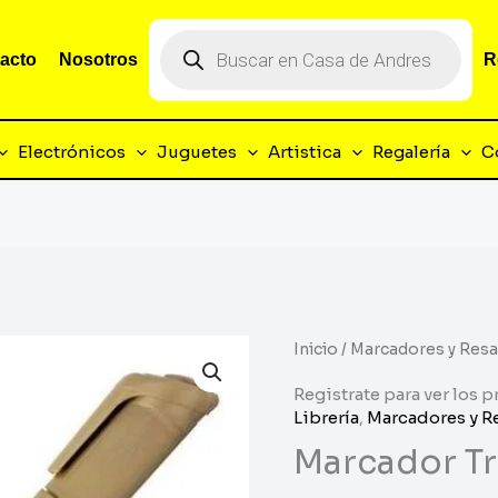
Búsqueda
de
acto
Nosotros
R
productos
Electrónicos
Juguetes
Artistica
Regalería
C
Inicio
/
Marcadores y Resa
Registrate para ver los p
Librería
,
Marcadores y R
Marcador Tr